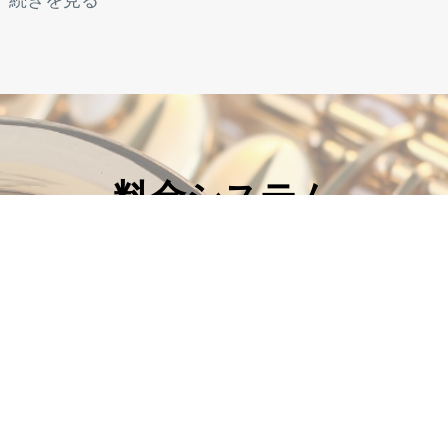
料金システム
メニュー
トップページ
講師紹介
教室案内
お問い合わせ
サックスコラム
スクロールできます
月2回コー
月3回コー
月4回
ス
ス
ス
(オススメ)
月謝
12,000円
17,400円
22,8